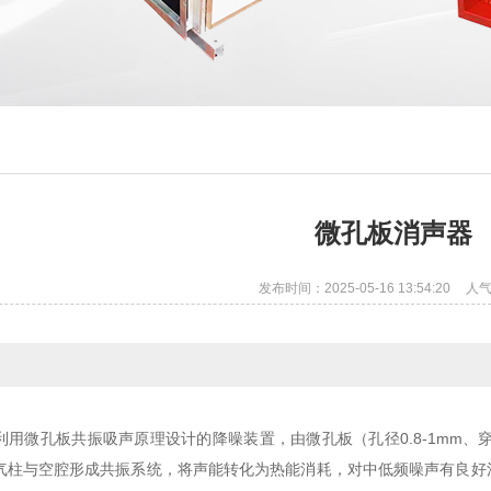
微孔板消声器
发布时间：2025-05-16 13:54:20
人气
利用微孔板共振吸声原理设计的降噪装置，由微孔板（孔径0.8-1mm、
气柱与空腔形成共振系统，将声能转化为热能消耗，对中低频噪声有良好