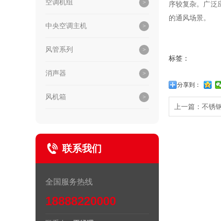
空调机组
序较复杂。广泛
的通风场景。
中央空调主机
风管系列
标签：
消声器
分享到：
风机箱
上一篇：
不锈
联系我们
全国服务热线
18888220000