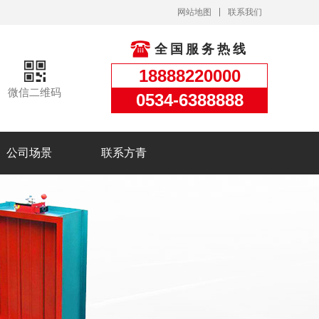
网站地图
联系我们
全国服务热线
18888220000
微信二维码
0534-6388888
公司场景
联系方青