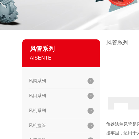
风管系列
风管系列
AISENTE
风阀系列
风口系列
风机系列
角铁法兰风管是
风机盘管
接牢固，适用于