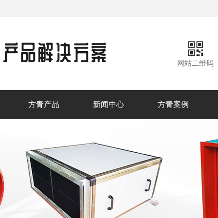
网站二维码
方青产品
新闻中心
方青案例