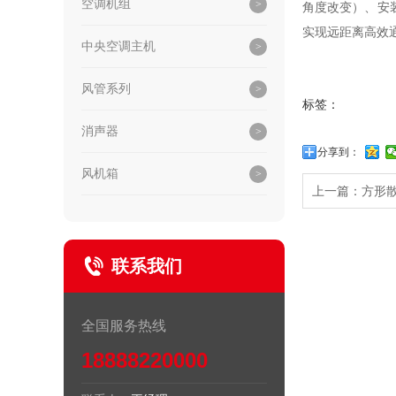
空调机组
角度改变）、安
实现远距离高效
中央空调主机
风管系列
标签：
消声器
分享到：
风机箱
上一篇：
方形
联系我们
全国服务热线
18888220000