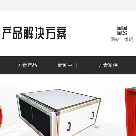
网站二维码
方青产品
新闻中心
方青案例