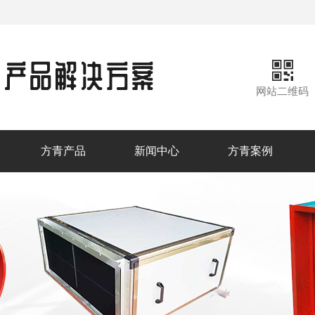
网站二维码
方青产品
新闻中心
方青案例