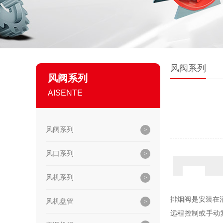
风阀系列
风阀系列
AISENTE
风阀系列
风口系列
风机系列
排烟阀是安装在
风机盘管
远程控制或手动