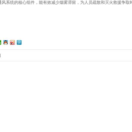
通风系统的核心组件，能有效减少烟雾滞留，为人员疏散和灭火救援争取
阀