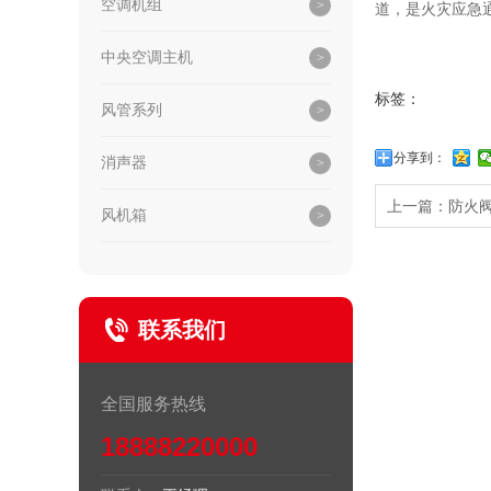
空调机组
道，是火灾应急
中央空调主机
标签：
风管系列
分享到：
消声器
上一篇：
防火
风机箱
联系我们
全国服务热线
18888220000