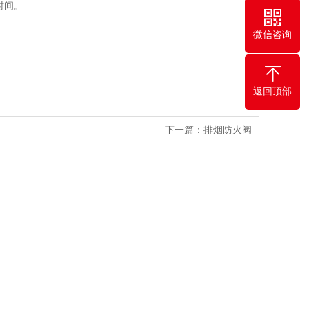
时间。
微信咨询
返回顶部
下一篇：
排烟防火阀