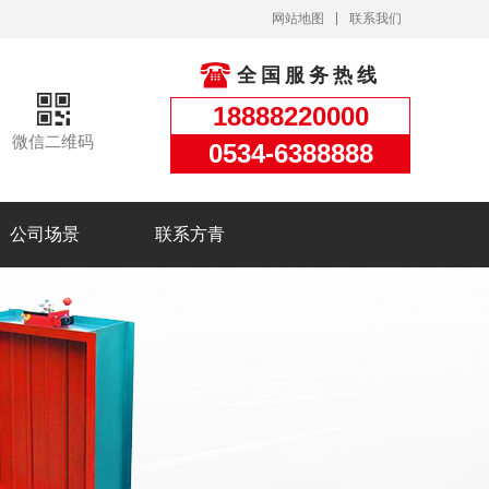
网站地图
联系我们
全国服务热线
18888220000
微信二维码
0534-6388888
公司场景
联系方青